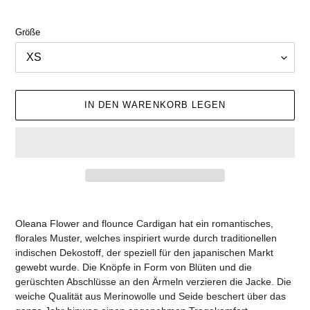
Größe
IN DEN WARENKORB LEGEN
Produkt
wird
Oleana Flower and flounce Cardigan hat ein romantisches,
zum
florales Muster, welches inspiriert wurde durch traditionellen
Warenkorb
indischen Dekostoff, der speziell für den japanischen Markt
hinzugefügt
gewebt wurde
. Die Knöpfe in Form von Blüten und die
gerüschten Abschlüsse an den Ärmeln verzieren die Jacke. Die
weiche Qualität aus Merinowolle und Seide beschert über das