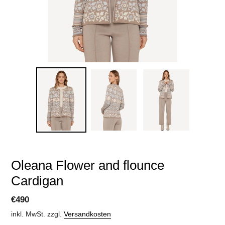
Oleana Flower and flounce
Cardigan
Normaler
€490
Preis
inkl. MwSt. zzgl.
Versandkosten