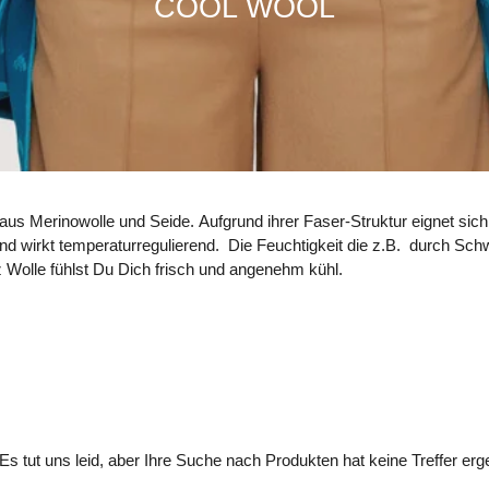
K
COOL WOOL
a
t
e
g
o
r
k aus Merinowolle und Seide. Aufgrund ihrer Faser-Struktur eignet s
i
 und wirkt temperaturregulierend. Die Feuchtigkeit die z.B. durch Sc
z Wolle fühlst Du Dich frisch und angenehm kühl.
e
:
Es tut uns leid, aber Ihre Suche nach Produkten hat keine Treffer erg