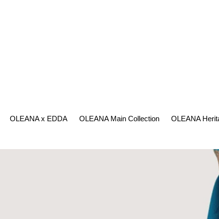
Direkt
zum
Inhalt
OLEANA x EDDA
OLEANA Main Collection
OLEANA Herit